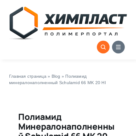
Skip
to
content
Главная страница
»
Blog
»
Полиамид
минералонаполненный Schulamid 66 MK 20 HI
Полиамид
Минералонаполненны
Й Schulamid 66 MK 20