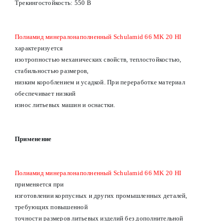
Трекингостойкость: 550 В
Полиамид минералонаполненный Schulamid 66 MK 20 HI
характеризуется
изотропностью механических свойств, теплостойкостью,
стабильностью размеров,
низким короблением и усадкой. При переработке материал
обеспечивает низкий
износ литьевых машин и оснастки.
Применение
Полиамид минералонаполненный Schulamid 66 MK 20 HI
применяется при
изготовлении корпусных и других промышленных деталей,
требующих повышенной
точности размеров литьевых изделий без дополнительной