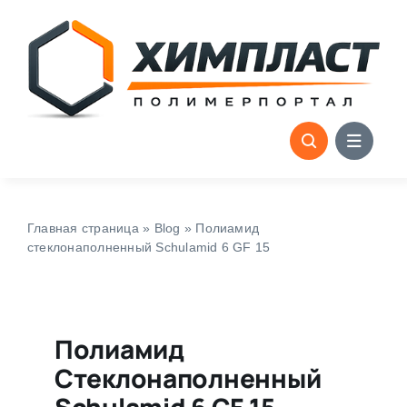
Skip
to
content
Главная страница
»
Blog
»
Полиамид
стеклонаполненный Schulamid 6 GF 15
Полиамид
Стеклонаполненный
Schulamid 6 GF 15