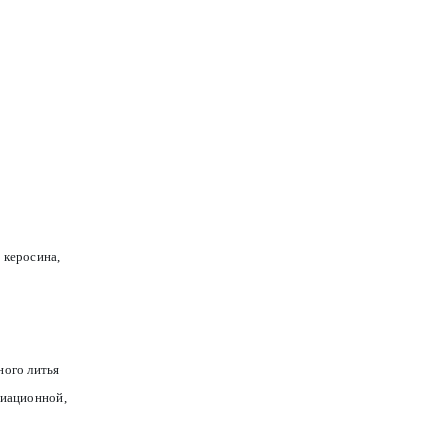
 керосина,
ного литья
виационной,