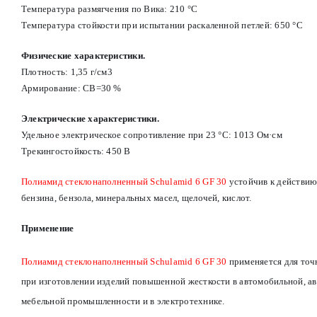
Температура размягчения по Вика: 210 °С
Температура стойкости при испытании раскаленной петлей: 650 °С
Физические характеристики.
Плотность: 1,35 г/см3
Армирование: СВ=30 %
Электрические характеристики.
Удельное электрическое сопротивление при 23 °С: 1013 Ом·см
Трекингостойкость: 450 В
Полиамид стеклонаполненный Schulamid 6 GF 30
устойчив к действию
бензина, бензола, минеральных масел, щелочей, кислот.
Применение
Полиамид стеклонаполненный Schulamid 6 GF 30
применяется для точ
при изготовлении изделий повышенной жесткости в автомобильной, а
мебельной промышленности и в электротехнике.