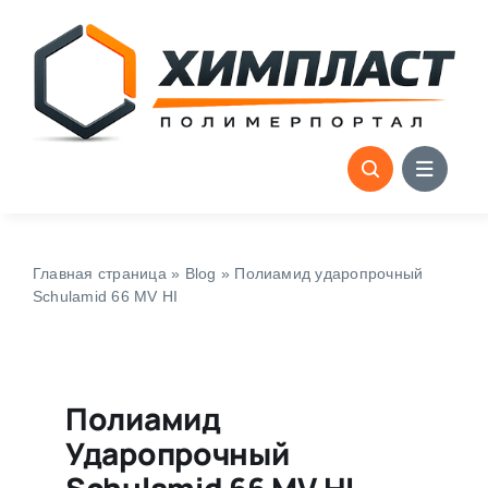
Skip
to
content
Главная страница
»
Blog
»
Полиамид ударопрочный
Schulamid 66 MV HI
Полиамид
Ударопрочный
Schulamid 66 MV HI