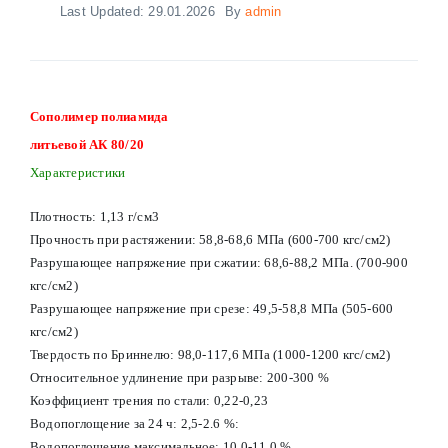
Last Updated: 29.01.2026
By
admin
Сополимер полиамида
литьевой АК 80/20
Характеристики
Плотность: 1,13 г/см3
Прочность при растяжении: 58,8-68,6 МПа (600-700 кгс/см2)
Разрушающее напряжение при сжатии: 68,6-88,2 МПа. (700-900
кгс/см2)
Разрушающее напряжение при срезе: 49,5-58,8 МПа (505-600
кгс/см2)
Твердость по Бриннелю: 98,0-117,6 МПа (1000-1200 кгс/см2)
Относительное удлинение при разрыве: 200-300 %
Коэффициент трения по стали: 0,22-0,23
Водопоглощение за 24 ч: 2,5-2.6 %:
Водопоглощение максимальное: 10,0-11,0 %