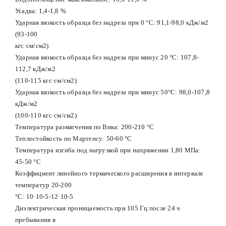
Усадка: 1,4-1,8 %
Ударная вязкость образца без надреза при 0 °С: 91,1-98,0 кДж/м2
(93-100
кгс·см/см2)
Ударная вязкость образца без надреза при минус 20 °С: 107,8-
112,7 кДж/м2
(110-115 кгс·см/см2)
Ударная вязкость образца без надреза при минус 50°С: 98,0-107,8
кДж/м2
(100-110 кгс·см/см2)
Температура размягчения по Вика: 200-210 °С
Теплостойкость по Мартенсу: 50-60 °С
Температура изгиба под нагрузкой при напряжении 1,80 МПа:
45-50 °С
Коэффициент линейного термического расширения в интервале
температур 20-200
°С: 10·10-5-12·10-5
Диэлектрическая проницаемость при 105 Гц после 24 ч
пребывания в