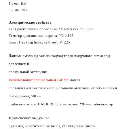
1,6мм: HB
3,2 мм: HB
Электрические свойства
Тест раскаленной проволоки 2.0 мм 5 сек. °С: 850
Темп.продавливания шарика, °С: >125
CompTracking Index (2.0 мм), V: 225
Данные смолы идеально подходят для выдувного литья под
давлением и
профильной экструзии.
Поликарбонат cпециальный Calibre
может
поставляться вместе со специальными агентами, облегчающими
съём детали, УФ —
стабилизатором: CALIBRE 602 — только УФ — стабилизатор
Применение:
в
ыдувные
бутылки, осветительные шары, структурные листы