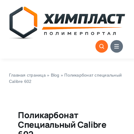
Skip
to
content
Главная страница
»
Blog
»
Поликарбонат cпециальный
Calibre 602
Поликарбонат
Cпециальный Calibre
602