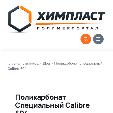
Skip
to
content
Главная страница
»
Blog
»
Поликарбонат cпециальный
Calibre 604
Поликарбонат
Cпециальный Calibre
604