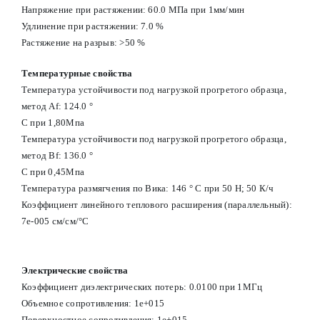
Напряжение при растяжении: 60.0 МПа при 1мм/мин
Удлинение при растяжении: 7.0 %
Растяжение на разрыв: >50 %
Температурные свойства
Температура устойчивости под нагрузкой прогретого образца,
метод Af: 124.0 °
С при 1,80Мпа
Температура устойчивости под нагрузкой прогретого образца,
метод Вf: 136.0 °
С при 0,45Мпа
Температура размягчения по Вика: 146 ° С при 50 Н; 50 К/ч
Коэффициент линейного теплового расширения (параллельный):
7e-005 см/см/°С
Электрические свойства
Коэффициент диэлектрических потерь: 0.0100 при 1МГц
Объемное сопротивления: 1e+015
Поверхностное сопротивления: 1e+015