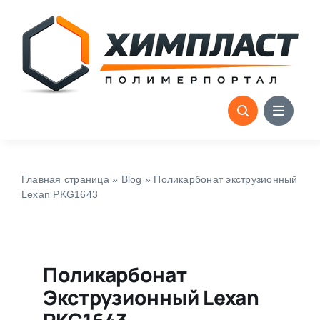
Skip
to
content
Главная страница
»
Blog
»
Поликарбонат экструзионный
Lexan PKG1643
Поликарбонат
Экструзионный Lexan
PKG1643