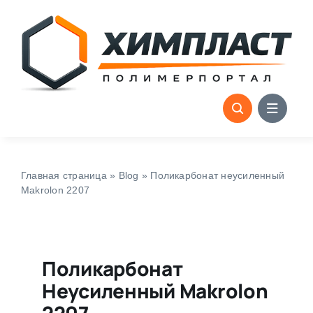
Skip
to
content
Главная страница
»
Blog
»
Поликарбонат неусиленный
Makrolon 2207
Поликарбонат
Неусиленный Makrolon
2207