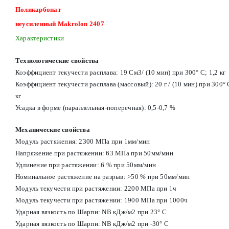
Поликарбонат
неусиленный Makrolon 2407
Характеристики
Технологические свойства
Коэффициент текучести расплава: 19 См3/ (10 мин) при 300° С; 1,2 кг
Коэффициент текучести расплава (массовый): 20 г / (10 мин) при 300° 
кг
Усадка в форме (параллельная-поперечная): 0,5-0,7 %
Механические свойства
Модуль растяжения: 2300 МПа при 1мм/мин
Напряжение при растяжении: 63 МПа при 50мм/мин
Удлинение при растяжении: 6 % при 50мм/мин
Номинальное растяжение на разрыв: >50 % при 50мм/мин
Модуль текучести при растяжении: 2200 МПа при 1ч
Модуль текучести при растяжении: 1900 МПа при 1000ч
Ударная вязкость по Шарпи: NB кДж/м2 при 23° С
Ударная вязкость по Шарпи: NB кДж/м2 при -30° С