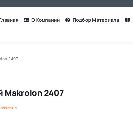
Главная
О Компании
Подбор Материалa
lon 2407
 Makrolon 2407
силенный