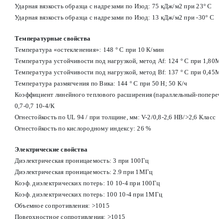
Ударная вязкость образца с надрезами по Изод: 75 кДж/м2 при 23° С
Ударная вязкость образца с надрезами по Изод: 13 кДж/м2 при -30° С
Температурные свойства
Температура «остекленения»: 148 ° С при 10 К/мин
Температура устойчивости под нагрузкой, метод Af: 124 ° С при 1,80
Температура устойчивости под нагрузкой, метод Вf: 137 ° С при 0,45
Температура размягчения по Вика: 144 ° С при 50 Н; 50 К/ч
Коэффициент линейного теплового расширения (параллельный-попере
0,7-0,7 10-4/К
Огнестойкость по UL 94 / при толщине, мм: V-2/0,8-2,6 HB/>2,6 Класс
Огнестойкость по кислородному индексу: 26 %
Электрические свойства
Диэлектрическая проницаемость: 3 при 100Гц
Диэлектрическая проницаемость: 2.9 при 1МГц
Коэф. диэлектрических потерь: 10 10-4 при 100Гц
Коэф. диэлектрических потерь: 100 10-4 при 1МГц
Объемное сопротивления: >1015
Поверхностное сопротивления: >1015