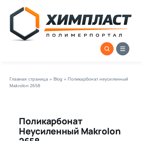
Skip
to
content
Главная страница
»
Blog
»
Поликарбонат неусиленный
Makrolon 2658
Поликарбонат
Неусиленный Makrolon
2658