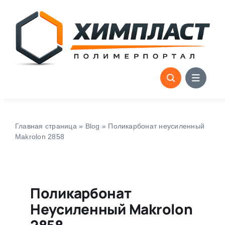
Skip
to
content
Главная страница
»
Blog
»
Поликарбонат неусиленный
Makrolon 2858
Поликарбонат
Неусиленный Makrolon
2858