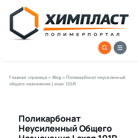
Skip
to
content
Главная страница
»
Blog
»
Поликарбонат неусиленный
общего назначения Lexan 101R
Поликарбонат
Неусиленный Общего
Назначения Lexan 101R