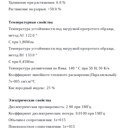
Удлинение при растяжении: 6.0 %
Растяжение на разрыв: >50.0 %
Температурные свойства
Температура устойчивости под нагрузкой прогретого образца,
метод Af: 122.0 °
С при 1,80Мпа
Температура устойчивости под нагрузкой прогретого образца,
метод Вf: 133.0 °
С при 0,45Мпа
Температура размягчения по Вика: 140 ° С при 50 Н; 50 К/ч
Коэффициент линейного теплового расширения (Параллельный):
7e-005 см/см/°С
Кислородный индекс: 25 %
Электрические свойства
Диэлектрическая проницаемость: 2.90 при 1МГц
Коэффициент диэлектрических потерь: 0.0100 при 1МГц
Объемное сопротивления: 1e+015
Поверхностное сопротивления: 1e+015