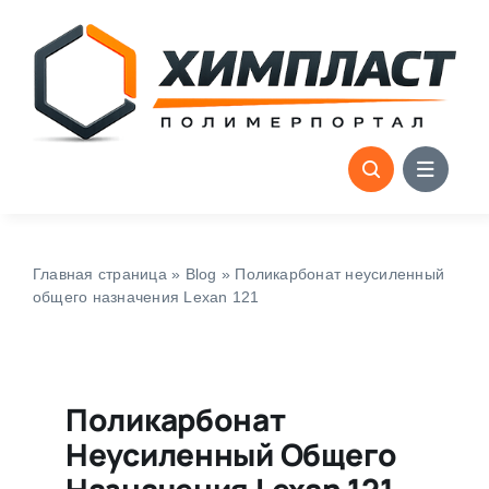
Skip
to
content
Главная страница
»
Blog
»
Поликарбонат неусиленный
общего назначения Lexan 121
Поликарбонат
Неусиленный Общего
Назначения Lexan 121