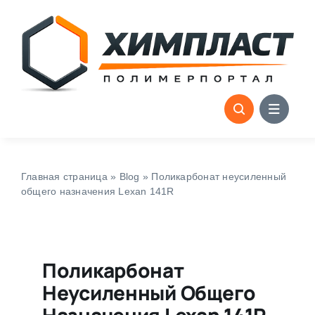
Skip
to
content
Главная страница
»
Blog
»
Поликарбонат неусиленный
общего назначения Lexan 141R
Поликарбонат
Неусиленный Общего
Назначения Lexan 141R