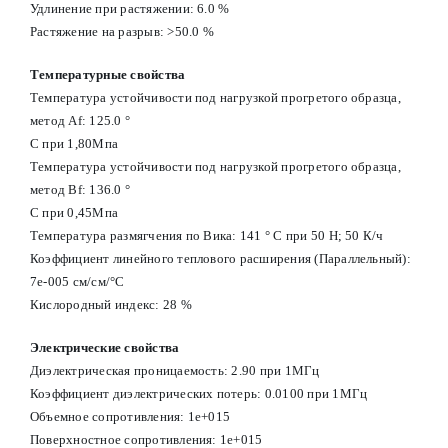
Удлинение при растяжении: 6.0 %
Растяжение на разрыв: >50.0 %
Температурные свойства
Температура устойчивости под нагрузкой прогретого образца,
метод Af: 125.0 °
С при 1,80Мпа
Температура устойчивости под нагрузкой прогретого образца,
метод Вf: 136.0 °
С при 0,45Мпа
Температура размягчения по Вика: 141 ° С при 50 Н; 50 К/ч
Коэффициент линейного теплового расширения (Параллельный):
7e-005 см/см/°С
Кислородный индекс: 28 %
Электрические свойства
Диэлектрическая проницаемость: 2.90 при 1МГц
Коэффициент диэлектрических потерь: 0.0100 при 1МГц
Объемное сопротивления: 1e+015
Поверхностное сопротивления: 1e+015