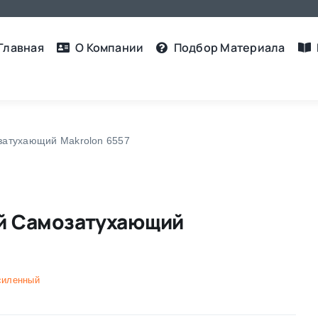
Главная
О Компании
Подбор Материалa
затухающий Makrolon 6557
й Самозатухающий
силенный