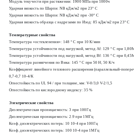
Модуль текучести при растяжении: 1900 МПа при 1000ч
Ударная вязкость по Шарпи: NB кДж/м2 при 23° С
Ударная вязкость по Шарпи: NB кДж/м2 при -30° С
Ударная вязкость образца с надрезами по Изод: 85 кДж/м2 при 23° С
Температурные свойства
Температура «остекленения»: 148 ° С при 10 К/мин
Температура устойчивости под нагрузкой, метод Af: 129 ° С при 1,80
Температура устойчивости под нагрузкой, метод Вf: 136 ° С при 0,45
Температура размягчения по Вика: 145 ° С при 50 Н; 50 К/ч
Коэффициент линейного теплового расширения (параллельный-попере
0,7-0,7 10-4/К
Огнестойкость по UL 94 / при толщине, мм: V-0/3,0 V-2/1,5
Огнестойкость по кислородному индексу: 35 %
Электрические свойства
Диэлектрическая проницаемость: 3 при 100Гц
Диэлектрическая проницаемость: 2.9 при 1МГц
Коэф. диэлектрических потерь: 10 10-4 при 100Гц
Коэф. диэлектрических потерь: 100 10-4 при 1МГц