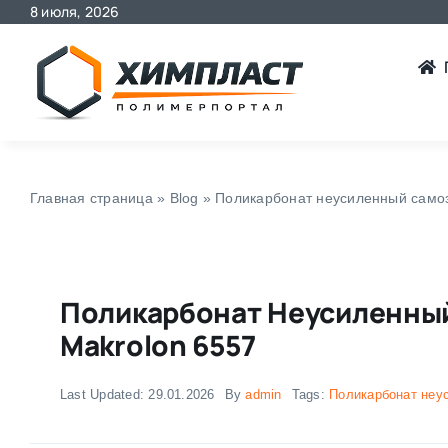
8 июля, 2026
Skip
to
content
Главная страница
»
Blog
»
Поликарбонат неусиленный само
Поликарбонат Неусиленны
Makrolon 6557
Last Updated: 29.01.2026
By
admin
Tags:
Поликарбонат неу