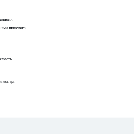
ваниями
иями пищевого
емость.
околада,