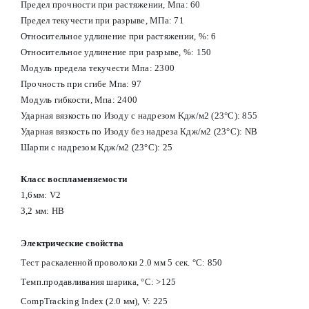
Предел прочности при растяжении, Мпа: 60
Предел текучести при разрыве, МПа: 71
Относительное удлинение при растяжении, %: 6
Относительное удлинение при разрыве, %: 150
Модуль предела текучести Мпа: 2300
Прочность при сгибе Мпа: 97
Модуль гибкости, Мпа: 2400
Ударная вязкость по Изоду с надрезом Kдж/м2 (23°С): 855
Ударная вязкость по Изоду без надреза Кдж/м2 (23°С): NB
Шарпи с надрезом Кдж/м2 (23°С): 25
Класс воспламеняемости
1,6мм: V2
3,2 мм: HB
Электрические свойства
Тест раскаленной проволоки 2.0 мм 5 сек. °С: 850
Темп.продавливания шарика, °С: >125
CompTracking Index (2.0 мм), V: 225