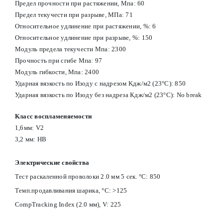
Предел прочности при растяжении, Мпа: 60
Предел текучести при разрыве, МПа: 71
Относительное удлинение при растяжении, %: 6
Относительное удлинение при разрыве, %: 150
Модуль предела текучести Мпа: 2300
Прочность при сгибе Мпа: 97
Модуль гибкости, Мпа: 2400
Ударная вязкость по Изоду с надрезом Kдж/м2 (23°С): 850
Ударная вязкость по Изоду без надреза Кдж/м2 (23°С): No break
Класс воспламеняемости
1,6мм: V2
3,2 мм: HB
Электрические свойства
Тест раскаленной проволоки 2.0 мм 5 сек. °С: 850
Темп.продавливания шарика, °С: >125
CompTracking Index (2.0 мм), V: 225