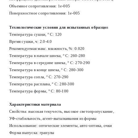
Объемное сопротивления: 1e-005
Поверхностное сопротивления: 1e-005
Технологические условия для испытанных образцо
в
Температура сушки, ° С: 120
Время сушки, ч: 2.0-4.0
Рекомендуемая макс. влажность, %: 0.020
Температура в начале шнека, ° С: 260-280
Температура в середине шнека, ° С: 270-290
Температура в конце шнека, ° С: 280-300
Температура сопла, ° С: 270-290
Температура расплава, ° С: 280-300
Температура формы, ° С: 80-100
Характеристики материала
Свойства:
в
ысокая текучесть, высокое светопропускание,
УФ-стабильность, агент-выталкивания из формы
Использование:
о
птические элементы, авто-оптика, очки
Форма выпуска: гранулы