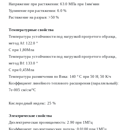
Напряжение при растяжении: 63.0 МПа при 1мм/мин
Удлинение при растяжении: 6.0 %
Растяжение на разрыв: >50 %
Температурные свойства
Температура устойчивости под нагрузкой прогретого образца,
метод Af: 122.0 °
С при 1,80Мпа
Температура устойчивости под нагрузкой прогретого образца,
метод Вf: 133.0 °
С при 0,45Мпа
Температура размягчения по Вика: 140 ° С при 50 Н; 50 К/ч
Коэффициент линейного теплового расширения (параллельный):
7e-005 см/см/°С
Кислородный индекс: 25 %
Электрические свойства
Диэлектрическая проницаемость: 2.90 при 1МГц
Коэффициент диэлектрических потерь: 0.0100 при 1МГц