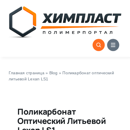
Skip
to
content
Главная страница
»
Blog
»
Поликарбонат оптический
литьевой Lexan LS1
Поликарбонат
Оптический Литьевой
Lexan LS1