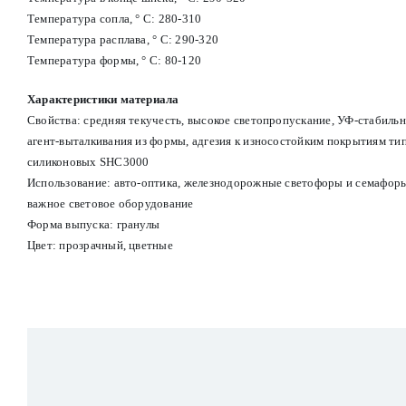
Температура сопла, ° С: 280-310
Температура расплава, ° С: 290-320
Температура формы, ° С: 80-120
Характеристики материала
Свойства: средняя текучесть, высокое светопропускание, УФ-стабильн
агент-выталкивания из формы, адгезия к износостойким покрытиям ти
силиконовых SHC3000
Использование: авто-оптика, железнодорожные светофоры и семафоры
важное световое оборудование
Форма выпуска: гранулы
Цвет: прозрачный, цветные