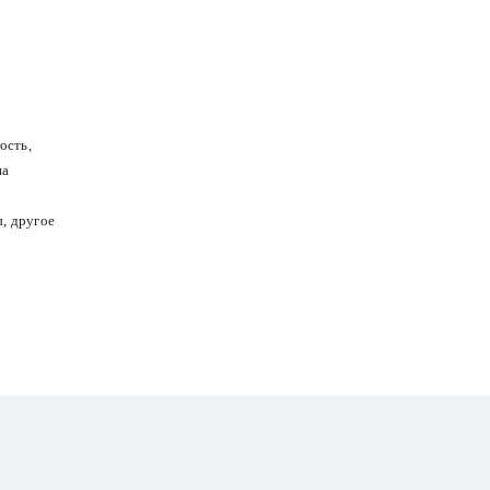
ость,
па
, другое