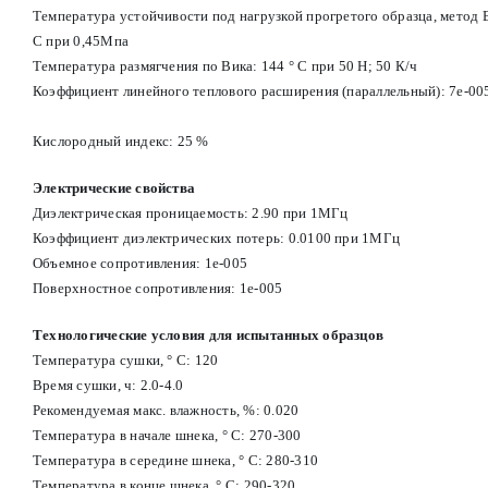
Температура устойчивости под нагрузкой прогретого образца, метод В
С при 0,45Мпа
Температура размягчения по Вика: 144 ° С при 50 Н; 50 К/ч
Коэффициент линейного теплового расширения (параллельный): 7e-00
Кислородный индекс: 25 %
Электрические свойства
Диэлектрическая проницаемость: 2.90 при 1МГц
Коэффициент диэлектрических потерь: 0.0100 при 1МГц
Объемное сопротивления: 1e-005
Поверхностное сопротивления: 1e-005
Технологические условия для испытанных образцов
Температура сушки, ° С: 120
Время сушки, ч: 2.0-4.0
Рекомендуемая макс. влажность, %: 0.020
Температура в начале шнека, ° С: 270-300
Температура в середине шнека, ° С: 280-310
Температура в конце шнека, ° С: 290-320