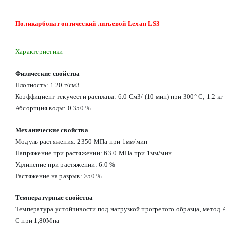
Поликарбонат оптический литьевой Lexan LS3
Характеристики
Физические свойства
Плотность: 1.20 г/см3
Коэффициент текучести расплава: 6.0 См3/ (10 мин) при 300° С; 1.2 кг
Абсорпция воды: 0.350 %
Механические свойства
Модуль растяжения: 2350 МПа при 1мм/мин
Напряжение при растяжении: 63.0 МПа при 1мм/мин
Удлинение при растяжении: 6.0 %
Растяжение на разрыв: >50 %
Температурные свойства
Температура устойчивости под нагрузкой прогретого образца, метод A
С при 1,80Мпа