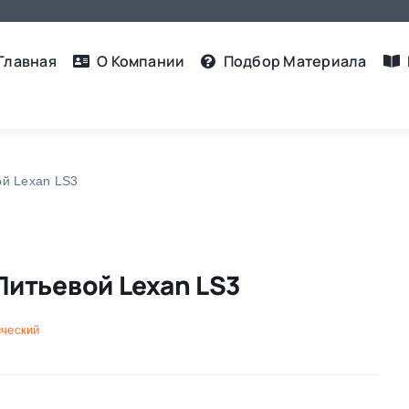
Главная
О Компании
Подбор Материалa
ой Lexan LS3
Литьевой Lexan LS3
ический