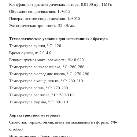
Коэффициент диэлектрических потерь: 0.0100 при 1МГц
Объемное сопротивления: 1e+015
Поверхностное сопротивления: 1e+015
Электрическая прочность: 35 кВ/мм
Технологические условия для испытанных образцов
Температура сушки, ° С: 120
Время сушки, ч: 2.0-4.0
Рекомендуемая макс. влажность, %: 0.020
Температура в начале шнека, ° С: 260-280
Температура в середине шнека, ° С: 270-290
Температура в конце шнека, ° С: 280-310
Температура сопла, ° С: 270-290
Температура расплава, ° С: 280-310
Температура формы, ° С: 80-110
Характеристики материала
Свойства: термостойкая, агент выталкивания из формы, УФ-
стойкий
Использование: общего назначения