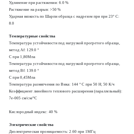
Удлинение при растяжении: 6.0 %
Растяжение на разрыв: >50 %
Ударная вязкость по Шарпи образца с надрезом при при 23° С:
8.0
Температурные свойства
Температура устойчивости под нагрузкой прогретого образца,
метод Af: 129.0 °
С при 1,80Мпа
Температура устойчивости под нагрузкой прогретого образца,
метод Вf: 139.0 °
С при 0,45Мпа
Температура размягчения по Вика: 144 ° С при 50 Н; 50 К/ч
Коэффициент линейного теплового расширения (параллельный):
7e-005 см/см/°С
Кислородный индекс: 40 %
Электрические свойства
Диэлектрическая проницаемость: 2.60 при 1МГц