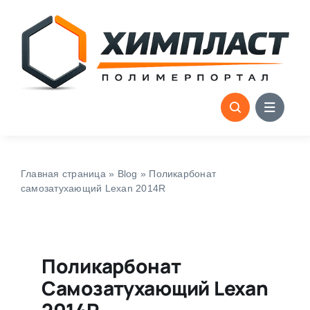
Skip
to
content
Главная страница
»
Blog
»
Поликарбонат
самозатухающий Lexan 2014R
Поликарбонат
Самозатухающий Lexan
2014R