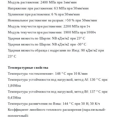
Модуль растяжения: 2400 МПа при 1мм/мин
Напряжение при растяжении: 63 МПа при 50мм/мин
Удлинение при растяжении: 6 % при 50мм/мин
Номинальное растяжение на разрыв: >50 % при 50мм/мин
Модуль текучести при растяжении: 2200 МПа при 1ч
Модуль текучести при растяжении: 1900 МПа при 1000ч
Ударная вязкость по Шарпи: NB кДж/м2 при 23° С
Ударная вязкость по Шарпи: NB кДж/м2 при -30° С
Ударная вязкость образца с надрезами по Изод: 90 кДж/м2 при
23° С
Температурные свойства
Температура «остекленения»: 148 ° С при 10 К/мин
Температура устойчивости под нагрузкой, метод Af: 130 ° С при
1,80Мпа
Температура устойчивости под нагрузкой, метод Вf: 137 ° С при
0,45Мпа
Температура размягчения по Вика: 144 ° С при 50 Н; 50 К/ч
Коэффициент линейного теплового расширения (параллельный-
поперечный):