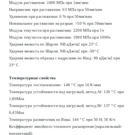
Модуль растяжения: 2400 МПа при 1мм/мин
Напряжение при растяжении: 63 МПа при 50мм/мин
Удлинение при растяжении: 6 % при 50мм/мин
Номинальное растяжение на разрыв: >50 % при 50мм/мин
Модуль текучести при растяжении: 2200 МПа при 1ч
Модуль текучести при растяжении: 1900 МПа при 1000ч
Ударная вязкость по Шарпи: NB кДж/м2 при 23° С
Ударная вязкость по Шарпи: NB кДж/м2 при -30° С
Ударная вязкость образца с надрезами по Изод: 90 кДж/м2 при
23° С
Температурные свойства
Температура «остекленения»: 148 ° С при 10 К/мин
Температура устойчивости под нагрузкой, метод Af: 130 ° С при
1,80Мпа
Температура устойчивости под нагрузкой, метод Вf: 137 ° С при
0,45Мпа
Температура размягчения по Вика: 144 ° С при 50 Н; 50 К/ч
Коэффициент линейного теплового расширения (параллельный-
поперечный):