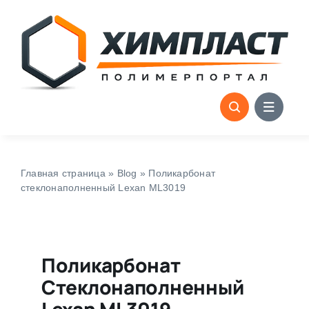
Skip
to
content
Главная страница
»
Blog
»
Поликарбонат
стеклонаполненный Lexan ML3019
Поликарбонат
Стеклонаполненный
Lexan ML3019