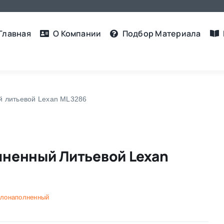
Главная
О Компании
Подбор Материалa
й литьевой Lexan ML3286
ненный Литьевой Lexan
клонаполненный