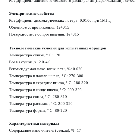
Коэффициент линейного теплового расширения (Параллельный): 3e-00
Электрические свойства
Коэффициент диэлектрических потерь: 0.0100 при 1МГц
Объемное сопротивления: 1e+015
Поверхностное сопротивления: 1e+015
Технологические условия для испытанных образцов
Температура сушки, ° С: 120
Время сушки, ч: 2.0-4.0
Рекомендуемая макс. влажность, %: 0.020
Температура в начале шнека, ° С: 270-300
Температура в середине шнека, ° С: 280-320
Температура в конце шнека, ° С: 290-320
Температура сопла, ° С: 280-310
Температура расплава, ° С: 290-320
Температура формы, ° С: 80-120
Характеристики материала
Содержание наполнителя (стекла), %: 17