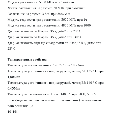
Модуль растяжения: 5800 МПа при 1мм/мин
Усилие растяжения на разрыв: 70 МПа при 5мм/мин
Растяжение на разрыв: 3.5 % при 5мм/мин
Модуль текучести при растяжении: 5600 МПа при 1ч
Модуль текучести при растяжении: 4800 МПа при 1000ч
Ударная вязкость по Шарпи: 35 кДж/м2 при 23° С
Ударная вязкость по Шарпи: 35 кДж/м2 при -30° С
Ударная вязкость образца с надрезами по Изод: 7.5 кДж/м2 при
23° С
Температурные свойства
Температура «остекленения»: 148 ° С при 10 К/мин
Температура устойчивости под нагрузкой, метод Af: 135 ° С при
1,80Мпа
Температура устойчивости под нагрузкой, метод Вf: 140 ° С при
0,45Мпа
Температура размягчения по Вика: 149 ° С при 50 Н; 50 К/ч
Коэффициент линейного теплового расширения (параллельный-
поперечный): 0,3
10-4/К