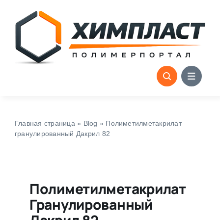
Skip
to
content
Главная страница
»
Blog
»
Полиметилметакрилат
гранулированный Дакрил 82
Полиметилметакрилат
Гранулированный
Дакрил 82