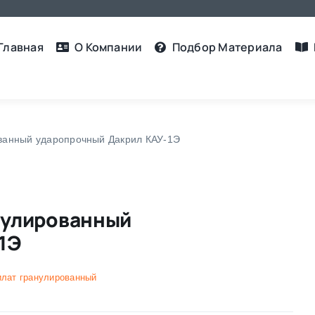
Главная
О Компании
Подбор Материалa
ванный ударопрочный Дакрил КАУ-1Э
нулированный
1Э
лат гранулированный