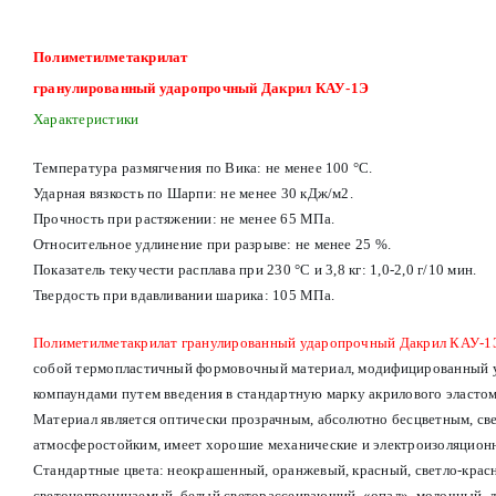
Полиметилметакрилат
гранулированный ударопрочный Дакрил КАУ-1Э
Характеристики
Температура размягчения по Вика: не менее 100 °С.
Ударная вязкость по Шарпи: не менее 30 кДж/м2.
Прочность при растяжении: не менее 65 МПа.
Относительное удлинение при разрыве: не менее 25 %.
Показатель текучести расплава при 230 °С и 3,8 кг: 1,0-2,0 г/10 мин.
Твердость при вдавливании шарика: 105 МПа.
Полиметилметакрилат гранулированный ударопрочный Дакрил КАУ-1
собой термопластичный формовочный материал, модифицированный
компаундами путем введения в стандартную марку акрилового эластом
Материал является оптически прозрачным, абсолютно бесцветным, све
атмосферостойким, имеет хорошие механические и электроизоляционн
Стандартные цвета: неокрашенный, оранжевый, красный, светло-крас
светонепроницаемый, белый светорассеивающий, «опал», молочный,