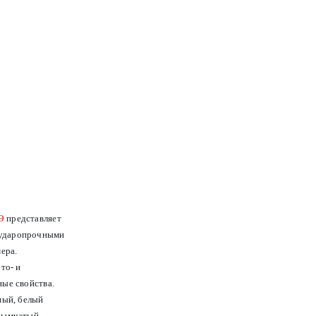
Э
представляет
 ударопрочными
ера.
то- и
ые свойства.
ный, белый
 дымчатый