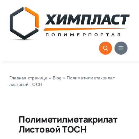
Skip
to
content
Главная страница
»
Blog
»
Полиметилметакрилат
листовой ТОСН
Полиметилметакрилат
Листовой ТОСН