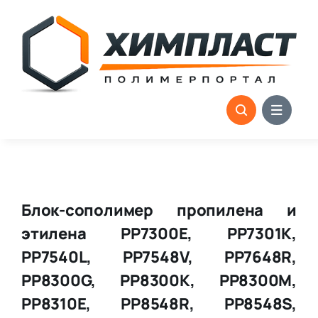
Skip
to
content
Блок-сополимер пропилена и
этилена PP7300E, PP7301K,
PP7540L, PP7548V, PP7648R,
PP8300G, PP8300K, PP8300M,
PP8310E, PP8548R, PP8548S,