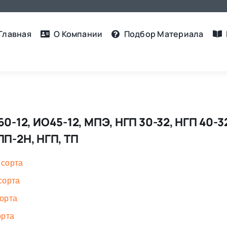
Главная
О Компании
Подбор Материалa
-12, ИО45-12, МПЭ, НГП 30-32, НГП 40-32,
ПЛП-2Н, НГП, ТП
 сорта
сорта
орта
орта