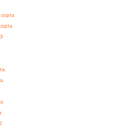
 сорта
сорта
ПЭ
та.
а.
та
а
7