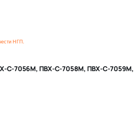
чести НГП.
-С-7056М, ПВХ-С-7058М, ПВХ-С-7059М, П