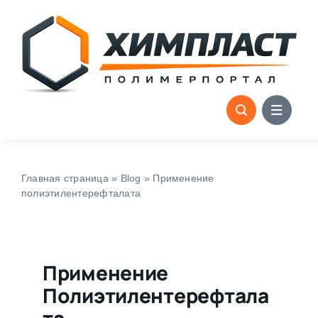
Skip
to
content
Главная страница
»
Blog
»
Применение
полиэтилентерефталата
Применение
Полиэтилентерефтала
Та