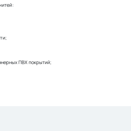
нитей:
ти;
ннерных ПВХ покрытий;