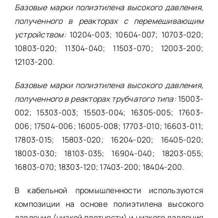
Базовые марки полиэтилена высокого давления,
полученного в реакторах с перемешивающим
устройством:
10204-003; 10604-007; 10703-020;
10803-020; 11304-040; 11503-070; 12003-200;
12103-200.
Базовые марки полиэтилена высокого давления,
полученного в реакторах трубчатого типа:
15003-
002; 15303-003; 15503-004; 16305-005; 17603-
006; 17504-006; 16005-008; 17703-010; 16603-011;
17803-015; 15803-020; 16204-020; 16405-020;
18003-030; 18103-035; 16904-040; 18203-055;
16803-070; 18303-120; 17403-200; 18404-200.
В кабельной промышленности используются
композиции на основе полиэтилена высокого
давления (низкой плотности) и низкого давления