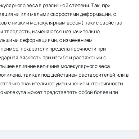
улярного веса в различной степени. Так, при
мациями или малыми скоростями деформации, с
ров с низким молекулярным весом) такие свойства
ли твердость, изменяются незначительно.
большими деформациями, с изменением
апример, показатели предела прочности при
дарная вязкость при изгибе и растяжении с
льшее влияние величина молекулярного веса
опилена, так как под действием растворителей или в
астолько значительное уменьшение интенсивности
омолекула может представлять собой более или