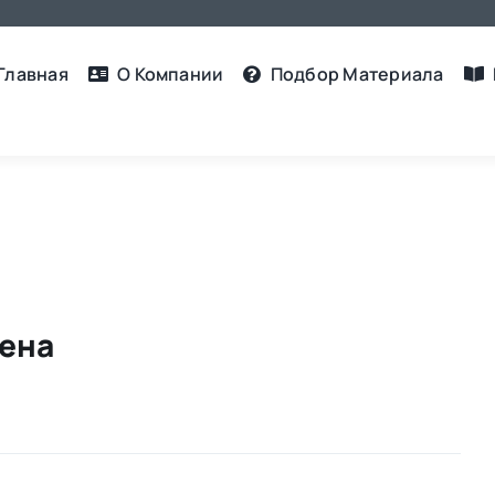
Главная
О Компании
Подбор Материалa
ена