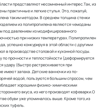
бласти представляют несомненный интерес.Так, из
ны практичные и легкие стулья. Это, пожалуй,
лена таким методом. В среднем толщина стенки
м изделием из полипропилена являются чемоданы
ем под давлением из модифицированного
очностью при низких температурах. Полипропилен
да, успешно конкурируя в этой области с другими
ол в производстве столовой и кухонной посуды.
у по прочности и теплостойкости (деформируется
ся удару (быстро растрескивается при
не имеют запаха. Детские ванночки из по-
рячей водой, пользуются большим спросом, чем
 обладает хорошими физико-химическими
стороннего вкуса, из него производят кофеварки.О
ве обуви уже упоминалось выше. Кроме того,из
нских туфель.