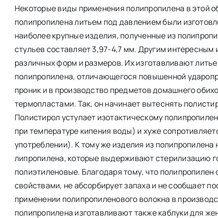
Некоторые виды применения полипропилена в этой о
полипропилена литьем под давлением были изготовле
наиболее крупные изделия, полученные из полипропи
стульев составляет 3,97-4,7 мм. Другим интересны
различных форм и размеров. Их изготавливают лить
полипропилена, отличающегося повышенной ударопр
проник и в производство предметов домашнего обихо
термопластами. Так, он начинает вытеснять полистир
Полистирол уступает изотактическому полипропилен
при температуре кипения воды) и хуже сопротивляет
употреблении). К тому же изделия из полипропилена 
липропилена, которые выдерживают стерилизацию го
полиэтиленовые. Благодаря тому, что полипропилен
свойствами, не абсорбирует запаха и не сообщает по
применении полипропиленового волокна в производст
полипропилена изготавливают также каблуки для же