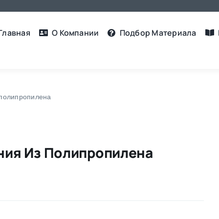
Главная
О Компании
Подбор Материалa
 полипропилена
ния Из Полипропилена