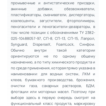
промывочные и антистатические присадки,
аминные добавки, обезвоживатели,
пластификаторы, смачиватели, диспергаторы,
коалесценты, загустители, фторполимеры,
пеногасители и пеногасители-деаэраторы, в
том числе позиции с обозначениями ТУ 2382-
025-10488057-97, СП-8, СП-13, СП-15, Лапрол,
Synguard, DisperseX, FoamLock, Синфом.
Обычно внутри такой категории
ориентируются не по одному общему
назначению, а по типу химического продукта и
по среде применения, которая прямо указана в
наименовании: для водных систем, ЛКМ и
клеев, бумажного производства, брожения,
очистки газа, сахарных растворов, БДМ,
флотации или моторных масел. Поэтому при
выборе здесь в первую очередь смотрят на
функциональный класс продукта, маркировку