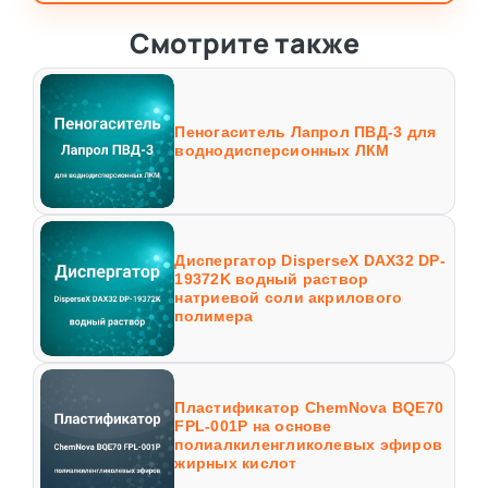
Смотрите также
Пеногаситель Лапрол ПВД-3 для
воднодисперсионных ЛКМ
Диспергатор DisperseX DAX32 DP-
19372K водный раствор
натриевой соли акрилового
полимера
Пластификатор ChemNova BQE70
FPL-001P на основе
полиалкиленгликолевых эфиров
жирных кислот