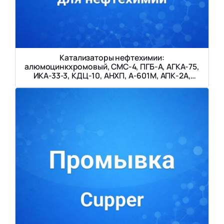
Катализаторы нефтехимии:
алюмоцинкхромовый, СМС-4, ПГБ-А, АГКА-75,
ИКА-33-3, КДЦ-10, АНХП, А-601М, АПК-2А,
Д-53М