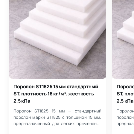
Поролон ST1825 15 мм стандартный
Пороло
ST, плотность 18 кг/м³, жесткость
ST, пло
2,5 кПа
2,5 кПа
Поролон ST1825 15 мм — стандартный
Пороло
поролон марки ST1825 с толщиной 15 мм,
поролон
предназначенный для легких применений
предназ
при весе пользователя менее 100 кг. Х…
при весе