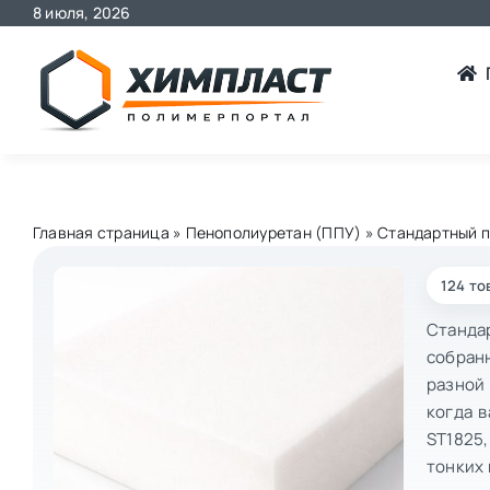
Skip
8 июля, 2026
to
content
Главная страница
»
Пенополиуретан (ППУ)
»
Стандартный п
124 то
Станда
собранн
разной
когда 
ST1825,
тонких 