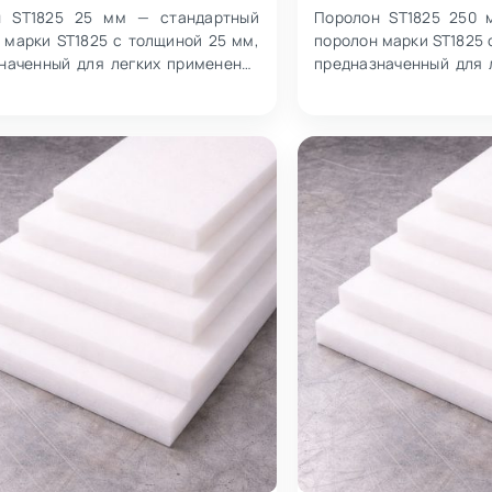
н ST1825 25 мм — стандартный
Поролон ST1825 250 
 марки ST1825 с толщиной 25 мм,
поролон марки ST1825 
наченный для легких применений
предназначенный для 
 пользователя менее 100 кг. Х…
при весе пользователя д