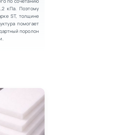
его по сочетанию
4,2 кПа. Поэтому
арке ST, толщине
руктура помогает
ндартный поролон
и.