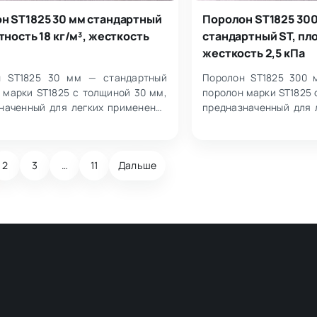
н ST1825 30 мм стандартный
Поролон ST1825 30
тность 18 кг/м³, жесткость
стандартный ST, пло
жесткость 2,5 кПа
н ST1825 30 мм — стандартный
Поролон ST1825 300 
 марки ST1825 с толщиной 30 мм,
поролон марки ST1825 
наченный для легких применений
предназначенный для 
 пользователя менее 100 кг. Х…
при весе пользователя 
2
3
…
11
Дальше