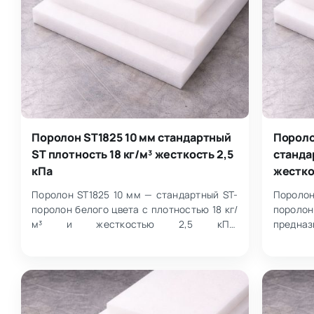
Поролон ST1825 10 мм стандартный
Пороло
ST плотность 18 кг/м³ жесткость 2,5
стандар
кПа
жестко
Поролон ST1825 10 мм — стандартный ST-
Пороло
поролон белого цвета с плотностью 18 кг/
поролон
м³ и жесткостью 2,5 кПа,
предназ
предназначенный для технологического
при весе
применени…