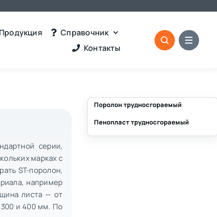
Продукция
Справочник
Контакты
Поролон трудносгораемый
Пенопласт трудносгораемый
⛶
⛶
ндартной серии,
скольких марках с
рать ST-поролон,
ериала, например
лщина листа — от
 300 и 400 мм. По