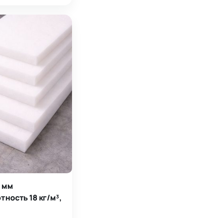
 мм
тность 18 кг/м³,