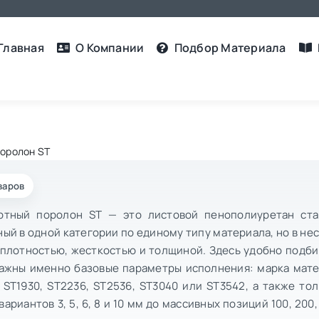
Главная
О Компании
Подбор Материалa
оролон ST
варов
ртный поролон ST — это листовой пенополиуретан ста
ый в одной категории по единому типу материала, но в не
 плотностью, жесткостью и толщиной. Здесь удобно подби
важны именно базовые параметры исполнения: марка мат
 ST1930, ST2236, ST2536, ST3040 или ST3542, а также то
вариантов 3, 5, 6, 8 и 10 мм до массивных позиций 100, 200,