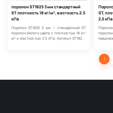
поролон ST1825 3 мм стандартный
Пороло
ST плотность 18 кг/м³, жесткость 2.5
ST, пло
кПа
2,5 кПа
Поролон ST1825 3 мм — стандартный ST
Пороло
поролон белого цвета с плотностью 18 кг/
поролон
м³ и жесткостью 2.5 кПа. Артикул ST1825-
предназ
3-MM. Толщина листа 3 мм, размер…
при весе
1