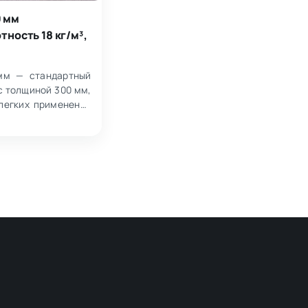
0 мм
тность 18 кг/м³,
мм — стандартный
с толщиной 300 мм,
легких применений
менее 100 кг.…