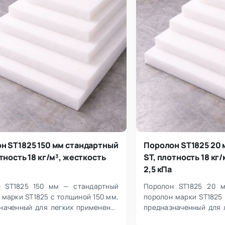
н ST1825 150 мм стандартный
Поролон ST1825 20
тность 18 кг/м³, жесткость
ST, плотность 18 кг
2,5 кПа
н ST1825 150 мм — стандартный
Поролон ST1825 20 
 марки ST1825 с толщиной 150 мм,
поролон марки ST1825
наченный для легких применений
предназначенный для 
 пользователя менее 100 кг.…
при весе пользователя 