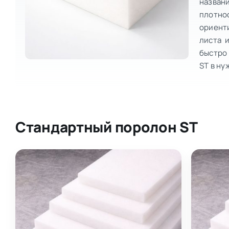
названи
плотно
ориент
листа 
быстро
ST в н
Стандартный поролон ST