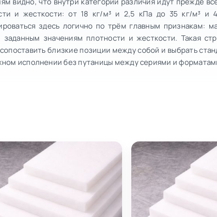
ям видно, что внутри категории различия идут прежде вс
сти и жесткости: от 18 кг/м³ и 2,5 кПа до 35 кг/м³ и 
ироваться здесь логично по трём главным признакам: м
и заданным значениям плотности и жесткости. Такая ст
 сопоставить близкие позиции между собой и выбрать ста
ужном исполнении без путаницы между сериями и форматам