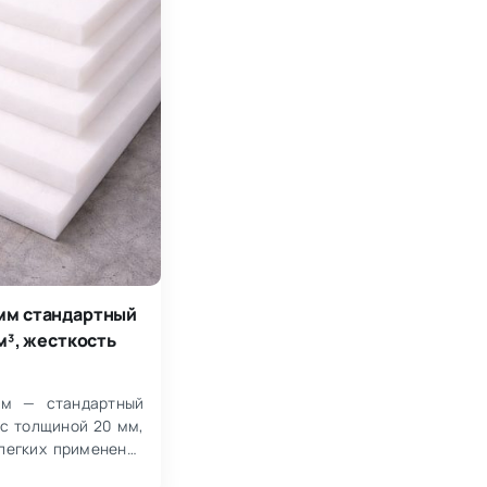
 мм стандартный
/м³, жесткость
мм — стандартный
 с толщиной 20 мм,
легких применений
менее 100 кг. Х…