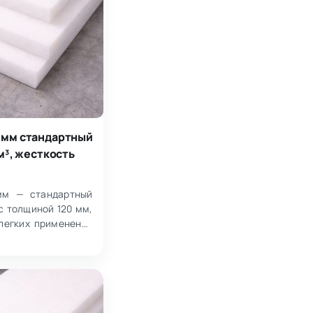
 мм стандартный
/м³, жесткость
мм — стандартный
с толщиной 120 мм,
легких применений
менее 100 кг.…