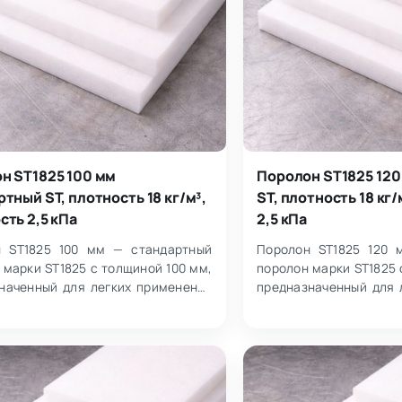
н ST1825 100 мм
Поролон ST1825 120
тный ST, плотность 18 кг/м³,
ST, плотность 18 кг
сть 2,5 кПа
2,5 кПа
н ST1825 100 мм — стандартный
Поролон ST1825 120 
 марки ST1825 с толщиной 100 мм,
поролон марки ST1825 
наченный для легких применений
предназначенный для 
 пользователя менее 100 кг.…
при весе пользователя 