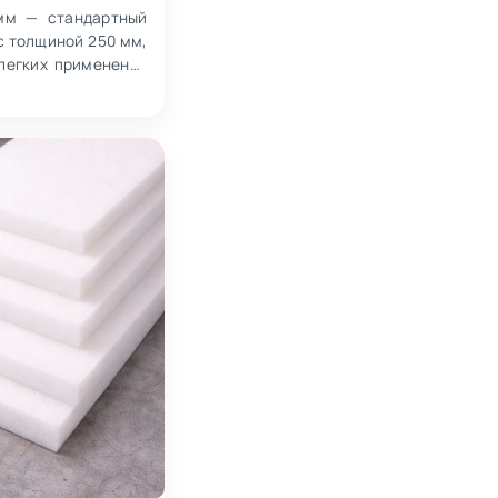
мм — стандартный
с толщиной 250 мм,
легких применений
о 100 кг. Ха…