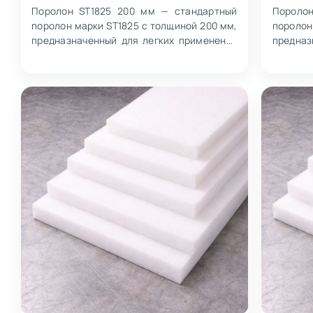
Поролон ST1825 200 мм — стандартный
Пороло
поролон марки ST1825 с толщиной 200 мм,
поролон
предназначенный для легких применений
предназ
при весе пользователя менее 100 кг.…
при весе