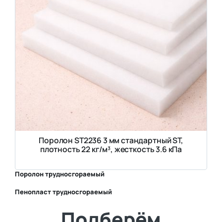
Поролон ST2236 3 мм стандартный ST,
плотность 22 кг/м³, жесткость 3.6 кПа
Поролон трудносгораемый
Пенопласт трудносгораемый
⛶
Подберём
⛶