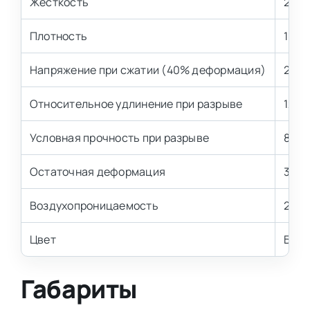
Жесткость
2,5 
Плотность
18 кг
Напряжение при сжатии (40% деформация)
2,5±
Относительное удлинение при разрыве
120 
Условная прочность при разрыве
80 к
Остаточная деформация
3,0-
Воздухопроницаемость
2,7-3
Цвет
Бел
Габариты