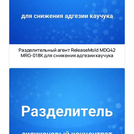
Разделительный агент ReleaseMold MDQ42
MRG-018K для снижения адгезии каучука