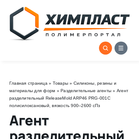
Skip
to
content
Главная страница
»
Товары
»
Силиконы, резины и
материалы для форм
»
Разделительные агенты
»
Агент
разделительный ReleaseMold ARP46 PRG-001C
полисилоксановый, вязкость 900–2600 сПз
Агент
разделительный