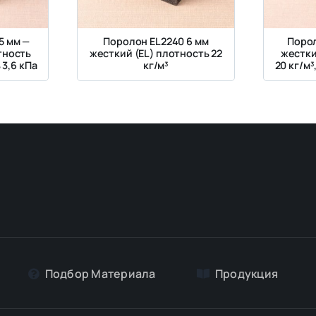
5 мм —
Поролон EL2240 6 мм
Порол
тность
жесткий (EL) плотность 22
жестки
 3,6 кПа
кг/м³
20 кг/м³
Подбор Материалa
Продукция