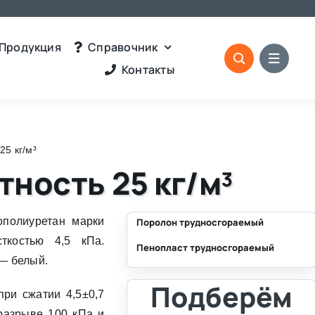
Продукция
Справочник
Контакты
25 кг/м³
тность 25 кг/м³
полиуретан марки
Поролон трудносгораемый
ткостью 4,5 кПа.
Пенопласт трудносгораемый
⛶
 — белый.
⛶
Подберём
ри сжатии 4,5±0,7
разрыве 100 кПа и