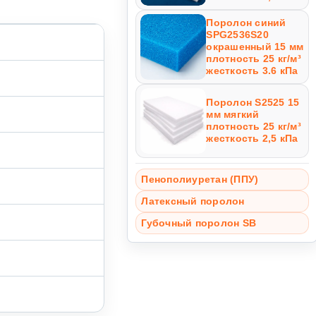
Поролон синий
SPG2536S20
окрашенный 15 мм
плотность 25 кг/м³
жесткость 3.6 кПа
Поролон S2525 15
мм мягкий
плотность 25 кг/м³
жесткость 2,5 кПа
Пенополиуретан (ППУ)
Латексный поролон
Губочный поролон SB