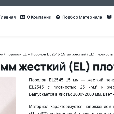
Главная
О Компании
Подбор Материалa
кий поролон EL
»
Поролон EL2545 15 мм жесткий (EL) плотность 
мм жесткий (EL) пло
Поролон EL2545 15 мм — жесткий пено
EL2545 с плотностью 25 кг/м³ и жес
Выпускается в листах 1000×2000 мм, цвет
Материал характеризуется напряжением п
кПа (40% деформация), прочностью при 