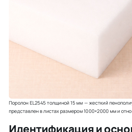
Поролон EL2545 толщиной 15 мм — жесткий пенополиу
представлен в листах размером 1000×2000 мм и относ
Идентификация и осно