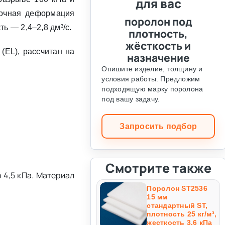
для вас
точная деформация
поролон под
ь — 2,4–2,8 дм³/с.
плотность,
жёсткость и
(EL), рассчитан на
назначение
Опишите изделие, толщину и
условия работы. Предложим
подходящую марку поролона
под вашу задачу.
Запросить подбор
Смотрите также
 4,5 кПа. Материал
Поролон ST2536
15 мм
стандартный ST,
плотность 25 кг/м³,
жесткость 3,6 кПа