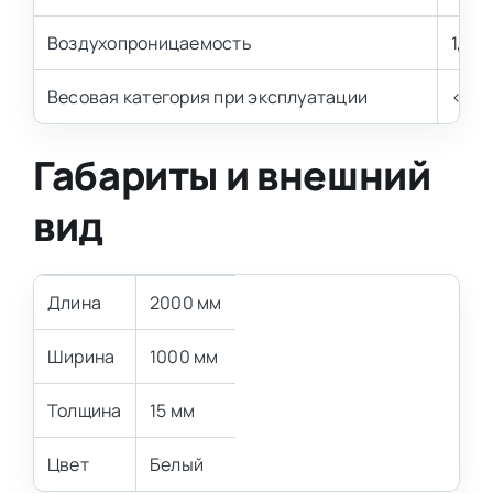
Воздухопроницаемость
1,3-1
Весовая категория при эксплуатации
< 70 
Габариты и внешний
вид
Длина
2000 мм
Ширина
1000 мм
Толщина
15 мм
Цвет
Белый