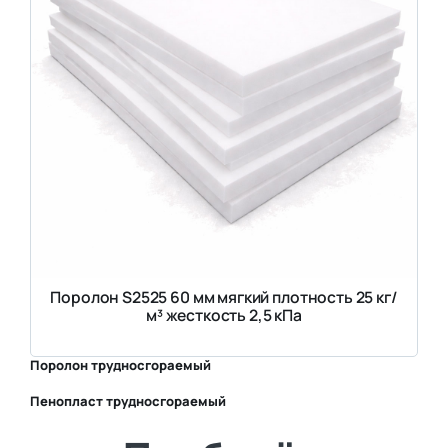
Поролон S2525 60 мм мягкий плотность 25 кг/
м³ жесткость 2,5 кПа
Поролон трудносгораемый
Пенопласт трудносгораемый
⛶
⛶