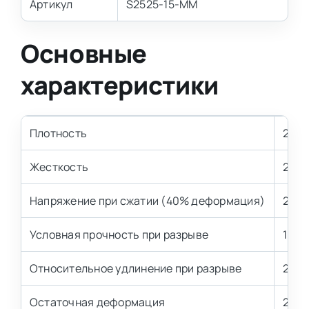
Артикул
S2525-15-MM
Основные
характеристики
Плотность
25 к
Жесткость
2.5 
Напряжение при сжатии (40% деформация)
2,5±
Условная прочность при разрыве
100 
Относительное удлинение при разрыве
200 
Остаточная деформация
2,0-