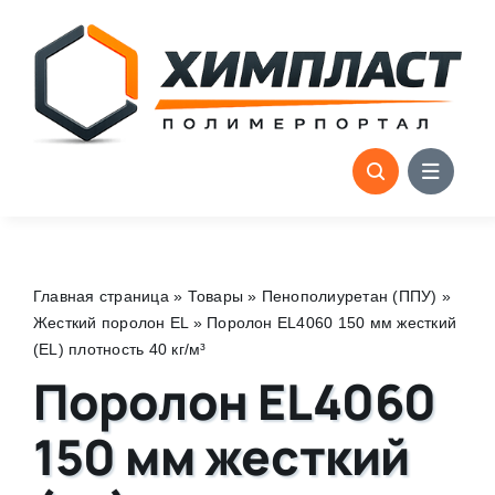
Skip
to
content
Главная страница
»
Товары
»
Пенополиуретан (ППУ)
»
Жесткий поролон EL
»
Поролон EL4060 150 мм жесткий
(EL) плотность 40 кг/м³
Поролон EL4060
150 мм жесткий