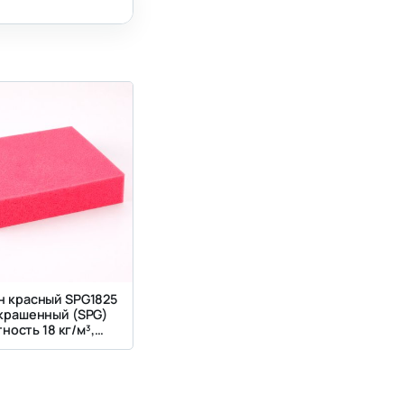
н красный SPG1825
окрашенный (SPG)
ность 18 кг/м³,
ткость 2.5 кПа