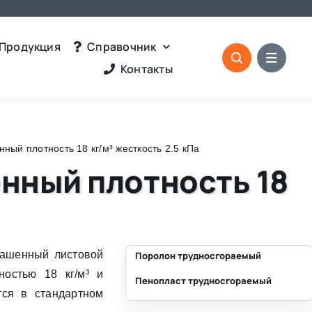
Продукция
Справочник
Контакты
ый плотность 18 кг/м³ жесткость 2.5 кПа
нный плотность 18
рашенный листовой
Поролон трудносгораемый
ностью 18 кг/м³ и
Пенопласт трудносгораемый
⛶
тся в стандартном
⛶