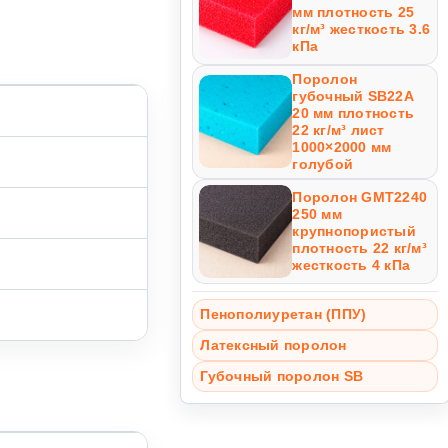
мм плотность 25
кг/м³ жесткость 3.6
кПа
Поролон
губочный SB22A
20 мм плотность
22 кг/м³ лист
1000×2000 мм
голубой
Поролон GMT2240
250 мм
крупнопористый
плотность 22 кг/м³
жесткость 4 кПа
Пенополиуретан (ППУ)
Латексный поролон
Губочный поролон SB