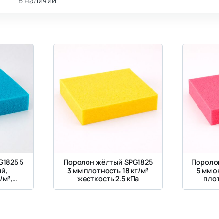
В наличии
G1825 5
Поролон жёлтый SPG1825
Пороло
й,
3 мм плотность 18 кг/м³
5 мм 
/м³,
жесткость 2.5 кПа
плот
кПа
жес