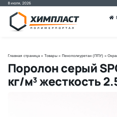
8 июля, 2026
Skip
to
content
Главная страница
»
Товары
»
Пенополиуретан (ППУ)
»
Окра
Поролон серый SP
кг/м³ жесткость 2.