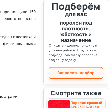
Подберём
м при толщине 150
для вас
ашенного поролона
поролон под
плотность,
жёсткость и
тупен к поставке и
назначение
с фиксированными
Опишите изделие, толщину и
условия работы. Предложим
подходящую марку поролона
под вашу задачу.
Запросить подбор
Смотрите также
раметрами
Поролон красный
SPG2536S20 150