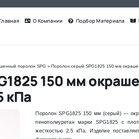
Главная
О Компании
Подбор Материалa
шенный поролон SPG
»
Поролон серый SPG1825 150 мм окрашенн
G1825 150 мм окраше
5 кПа
Поролон SPG1825 150 мм (серый) — ок
пенополиуретан марки SPG1825 с плот
жесткостью 2.5 кПа. Изделие поставляе