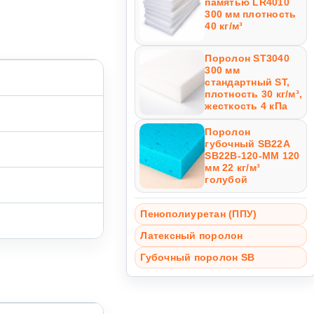
памятью LR4010
300 мм плотность
40 кг/м³
Поролон ST3040
300 мм
стандартный ST,
плотность 30 кг/м³,
жесткость 4 кПа
Поролон
губочный SB22A
SB22B-120-MM 120
мм 22 кг/м³
голубой
Пенополиуретан (ППУ)
Латексный поролон
Губочный поролон SB