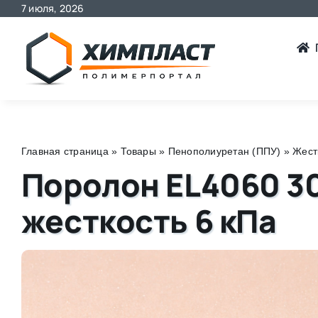
7 июля, 2026
Skip
to
content
Главная страница
»
Товары
»
Пенополиуретан (ППУ)
»
Жест
Поролон EL4060 300
жесткость 6 кПа