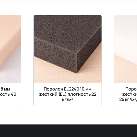
 8 мм
Поролон EL2240 10 мм
Поро
ость 40
жесткий (EL) плотность 22
жестки
кг/м³
25 кг/м³