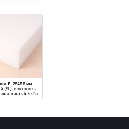
лон EL2545 6 мм
й (EL), плотность
, жесткость 4.5 кПа