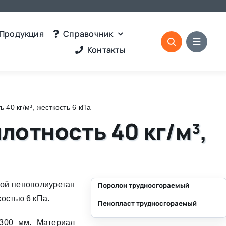
Продукция
Справочник
Контакты
 40 кг/м³, жесткость 6 кПа
лотность 40 кг/м³,
ой пенополиуретан
Поролон трудносгораемый
костью 6 кПа.
Пенопласт трудносгораемый
⛶
 300 мм. Материал
⛶