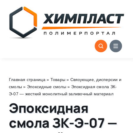
Skip
to
content
Главная страница
»
Товары
»
Связующие, дисперсии и
смолы
»
Эпоксидные смолы
»
Эпоксидная смола ЗК-
Э-07 — жесткий монолитный заливочный материал
Эпоксидная
смола ЗК-Э-07 —