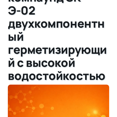
Э-02
двухкомпонентн
ый
герметизирующи
й с высокой
водостойкостью