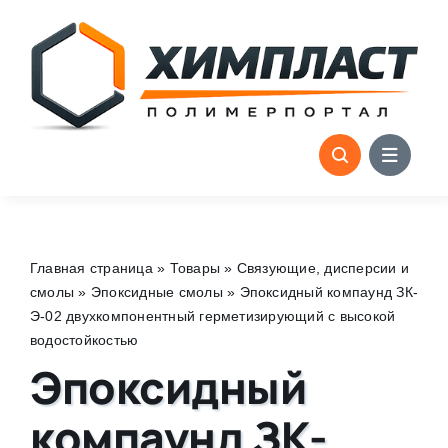
Skip
to
content
Главная страница
»
Товары
»
Связующие, дисперсии и
смолы
»
Эпоксидные смолы
»
Эпоксидный компаунд ЗК-
Э-02 двухкомпонентный герметизирующий с высокой
водостойкостью
Эпоксидный
компаунд ЗК-