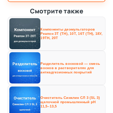
Смотрите также
Компоненты деэмульгаторов
Реапон 3Т (ТН), 10Т, 16Т (ТН), 18У,
19ТН, 20Т
Разделитель восковой — смесь
восков в растворителях для
антиадгезионных покрытий
Очиститель Синклин СЛ 3 (SL 3)
щелочной промышленный рН
11,5–13,5