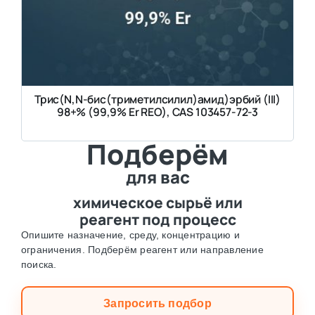
Трис(N,N-бис(триметилсилил)амид)эрбий (III)
98+% (99,9% Er REO), CAS 103457-72-3
Подберём
для вас
химическое сырьё или
реагент под процесс
Опишите назначение, среду, концентрацию и
ограничения. Подберём реагент или направление
поиска.
Запросить подбор