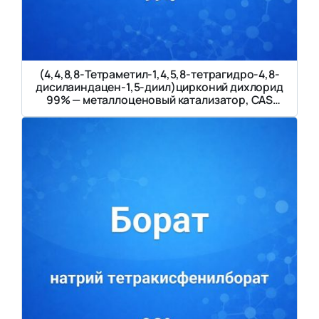
(4,4,8,8-Тетраметил-1,4,5,8-тетрагидро-4,8-
дисилаиндацен-1,5-диил)цирконий дихлорид
99% — металлоценовый катализатор, CAS
154675-56-6